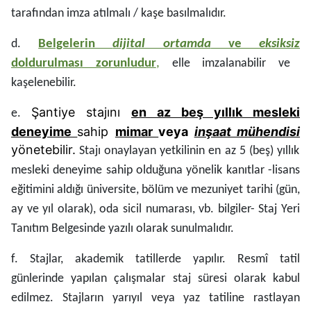
tarafından imza atılmalı / kaşe basılmalıdır.
d.
Belgelerin
dijital ortamda
ve
eksiksiz
doldurulması zorunludur
,
elle imzalanabilir ve
kaşelenebilir.
Şantiye stajını
en az beş yıllık mesleki
e.
deneyime
sahip
mimar
veya
inşaat mühendisi
yönetebilir.
Stajı onaylayan yetkilinin en az 5 (beş) yıllık
mesleki deneyime sahip olduğuna yönelik kanıtlar -lisans
eğitimini aldığı üniversite, bölüm ve mezuniyet tarihi (gün,
ay ve yıl olarak), oda sicil numarası, vb. bilgiler- Staj Yeri
Tanıtım Belgesinde yazılı olarak sunulmalıdır.
f. Stajlar, akademik tatillerde yapılır. Resmî tatil
günlerinde yapılan çalışmalar staj süresi olarak kabul
edilmez. Stajların yarıyıl veya yaz tatiline rastlayan