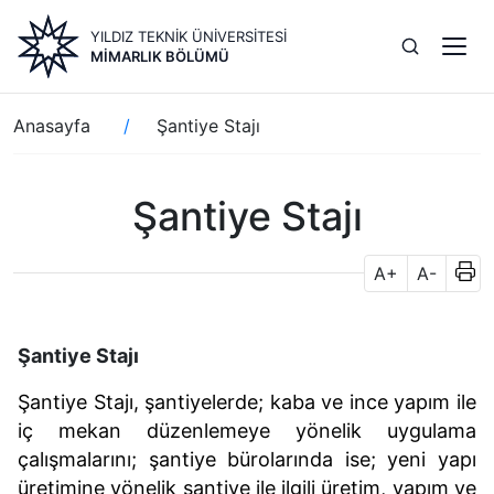
Ana
YILDIZ TEKNİK ÜNİVERSİTESİ
içeriğe
MIMARLIK BÖLÜMÜ
atla
Sayfa
Anasayfa
Şantiye Stajı
yolu
Şantiye Stajı
A+
A-
Şantiye Stajı
Şantiye Stajı, şantiyelerde; kaba ve ince yapım ile
iç mekan düzenlemeye yönelik uygulama
çalışmalarını; şantiye bürolarında ise; yeni yapı
üretimine yönelik şantiye ile ilgili üretim, yapım ve