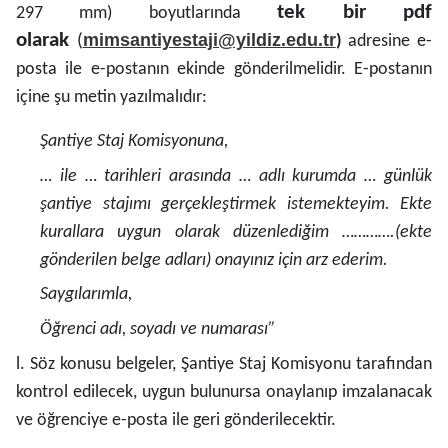
tek bir pdf
297 mm) boyutlarında
olarak
mimsantiyestaji@yildiz.edu.tr
(
)
a
dresine e-
posta ile e-postanın ekinde gönderilmelidir. E-postanın
içine şu metin yazılmalıdır:
Şantiye Staj Komisyonuna,
… ile … tarihleri arasında … adlı kurumda … günlük
şantiye stajımı gerçekleştirmek istemekteyim. Ekte
kurallara uygun olarak düzenlediğim ………….(ekte
gönderilen belge adları) onayınız için arz ederim.
Saygılarımla,
Öğrenci adı, soyadı ve numarası”
l. Söz konusu belgeler, Şantiye Staj Komisyonu tarafından
kontrol edilecek, uygun bulunursa onaylanıp imzalanacak
ve öğrenciye e-posta ile geri gönderilecektir.