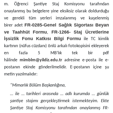
m. Öğrenci Şantiye Staj Komisyonu tarafından
onaylanmış bu belgelere yine eksiksiz olarak doldurduğu
ve gerekli tüm yerleri imzalanmış ve kaşelenmiş
FR-0285-Genel Sağlık Sigortası Beyan
birer adet
ve Taahhüt Formu
,
FR-1266- Staj Ücretlerine
İşsizlik Fonu Katkısı Bilgi Formu
ile TC kimlik
kartının (nüfus cüzdanı) önlü arkalı fotokopisini ekleyerek
en fazla 5 MB’lık tek bir pdf
hâlinde
mimblm@yildiz.edu.tr
adresine e-posta ile e-
postanın ekinde gönderilmelidir. E-postanın içine şu
metin yazılmalıdır:
“Mimarlık Bölüm Başkanlığına,
… ile … tarihleri arasında … adlı kurumda … günlük
şantiye stajımı gerçekleştirmek istemekteyim. Ekte
Şantiye Staj Komisyonu tarafından onaylanmış FR-