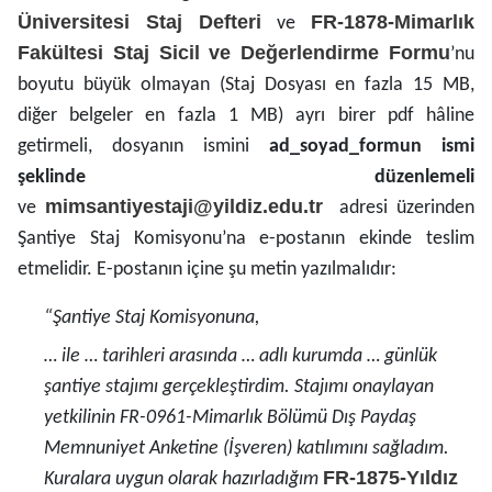
Üniversitesi Staj Defteri
FR-1878-Mimarlık
ve
Fakültesi Staj Sicil ve Değerlendirme Formu
’nu
boyutu büyük olmayan (Staj Dosyası en fazla 15 MB,
diğer belgeler en fazla 1 MB) ayrı birer pdf hâline
getirmeli, dosyanın ismini
ad_soyad_formun ismi
şeklinde düzenlemeli
mimsantiyestaji@yildiz.edu.tr
ve
adresi üzerinden
Şantiye Staj Komisyonu’na e-postanın ekinde teslim
etmelidir. E-postanın içine şu metin yazılmalıdır:
“Şantiye Staj Komisyonuna,
… ile … tarihleri arasında … adlı kurumda … günlük
şantiye stajımı gerçekleştirdim. Stajımı onaylayan
yetkilinin FR-0961-Mimarlık Bölümü Dış Paydaş
Memnuniyet Anketine (İşveren) katılımını sağladım.
FR-1875-Yıldız
Kuralara uygun olarak hazırladığım