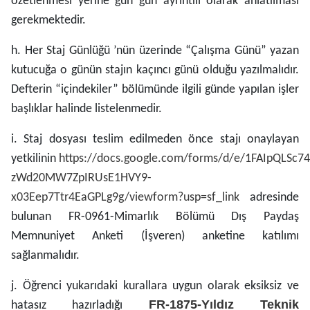
özetlenmesi yerine gün gün ayrıntılı olarak anlatılması
gerekmektedir.
h. Her Staj Günlüğü ’nün üzerinde “Çalışma Günü” yazan
kutucuğa o günün stajın kaçıncı günü olduğu yazılmalıdır.
Defterin “içindekiler” bölümünde ilgili günde yapılan işler
başlıklar halinde listelenmedir.
i. Staj dosyası teslim edilmeden önce stajı onaylayan
yetkilinin
https://docs.google.com/forms/d/e/1FAIpQLSc7
zWd20MW7ZpIRUsE1HVY9-
x03Eep7Ttr4EaGPLg9g/viewform?usp=sf_link
adresinde
bulunan FR-0961-Mimarlık Bölümü Dış Paydaş
Memnuniyet Anketi (İşveren) anketine katılımı
sağlanmalıdır.
j. Öğrenci yukarıdaki kurallara uygun olarak eksiksiz ve
FR-1875-Yıldız Teknik
hatasız hazırladığı