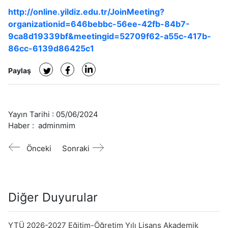
http://online.yildiz.edu.tr/JoinMeeting?
organizationid=646bebbc-56ee-42fb-84b7-
9ca8d19339bf&meetingid=52709f62-a55c-417b-
86cc-6139d86425c1
Paylaş
Yayın Tarihi :
05/06/2024
Haber :
adminmim
Önceki
Sonraki
Diğer Duyurular
YTÜ 2026-2027 Eğitim-Öğretim Yılı Lisans Akademik