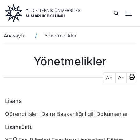
Ana
YILDIZ TEKNİK ÜNİVERSİTESİ
içeriğe
MIMARLIK BÖLÜMÜ
atla
Sayfa
Anasayfa
Yönetmelikler
yolu
Yönetmelikler
A+
A-
Lisans
Öğrenci İşleri Daire Başkanlığı İlgili Dokümanlar
Lisansüstü