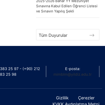
2025-2026 Bahar YY Mezuniyet
Sınavına Kabul Edilen Öğrenci Listesi
ve Sınavın Yapılış Şekli
Tüm Duyurular
 383 25 97 - (+90) 212
E-posta:
83 25 98
mimblm@yildiz.edu.tr
Gizlilik
Çerezler
KVKK Aydınlatma Metni