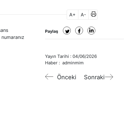
A+
A-
sans
Paylaş
ci numaranız
Yayın Tarihi :
04/06/2026
Haber :
adminmim
Önceki
Sonraki