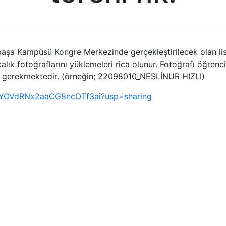
paşa Kampüsü Kongre Merkezinde gerçekleştirilecek olan li
alık fotoğraflarını yüklemeleri rica olunur. Fotoğrafı öğren
z gerekmektedir. (örneğin; 22098010_NESLİNUR HIZLI)
3MYOVdRNx2aaCG8ncOTf3ai?usp=sharing