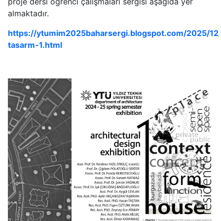
proje dersi öğrenci çalışmaları sergisi aşağıda yer
almaktadır.
https://ytumim2025baharsergi.blogspot.com/2025/12
tasarm-1.html